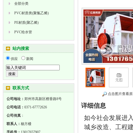
全部分类
PVC材质类(聚氯乙烯)
PE材质(聚乙烯)
PVC给水管
PVC梅花管
站内搜索
PE给水管
供应
新闻
HDPE双壁波纹管
联系方式
点击图片查看原
公司地址：
郑州市高新区檀香路8号
详细信息
公司电话：
0371-67772626
公司传真
：
如今社会发展进
联系人：
杨方楼
城乡改造、工程
手机号：
13017657907